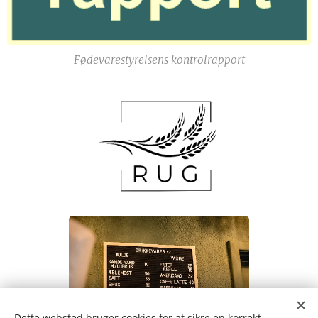
Fødevarestyrelsens kontrolrapport
Dette websted bruger cookies for at sikre en korrekt