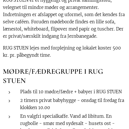
RUG STUEN er et hyggeligt og privat samlingssted,
velegnet til mindre møder og arrangementer.
Indretningen er afslappet og uformel, som det kendes fra
selve caféen. Foruden mødeborde findes en lille sofa,
lænestol, whiteboard, flipover med papir og tuscher. Der
er privat/særskilt indgang fra Jernbanegade.
RUG STUEN lejes med forplejning og lokalet koster 500
kr. pr. påbegyndt time.
MØDRE/FÆDREGRUPPE I RUG
STUEN
Plads til 10 mødre/fædre + babyer i RUG STUEN
2 timers privat babyhygge - onsdag til fredag fra
klokken 10.00
En valgfri specialkaffe. Vand ad libitum. En
rugbolle - smør med sydesalt - husets ost -